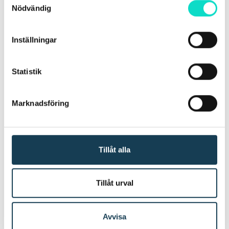
Nödvändig
Smart hårdvara
Inställningar
som täcker in alla tänkbara IT-lösningar.
Statistik
Marknadsföring
Tillåt alla
Skräddarsydda lösningar
där vi alltid lyssnar på dig.
Tillåt urval
Avvisa