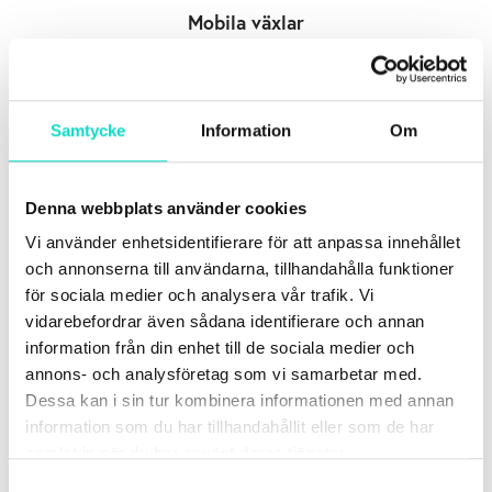
Mobila växlar
anpassade efter dina unika behov.
Samtycke
Information
Om
Denna webbplats använder cookies
Vi använder enhetsidentifierare för att anpassa innehållet
och annonserna till användarna, tillhandahålla funktioner
Fast bredband
för sociala medier och analysera vår trafik. Vi
vidarebefordrar även sådana identifierare och annan
där du bara betalar för det du behöver.
information från din enhet till de sociala medier och
annons- och analysföretag som vi samarbetar med.
Dessa kan i sin tur kombinera informationen med annan
information som du har tillhandahållit eller som de har
samlat in när du har använt deras tjänster.
Samtyckesval