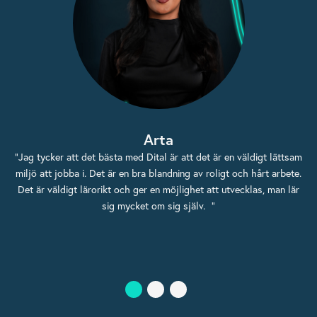
Arlinda
Fredrik
Arta
"Det är många små saker som urskiljer Dital från andra företag jag
"Jag tycker att det bästa med Dital är att det är en väldigt lättsam
"Jag trivs på Dital för att det är ett bolag som är under ständig
har jobbat för. Det kan vara allt från att man alltid kommer ihåg ens
utveckling och jag känner att jag har möjlighet att påverka vår väg
miljö att jobba i. Det är en bra blandning av roligt och hårt arbete.
Det är väldigt lärorikt och ger en möjlighet att utvecklas, man lär
födelsedag eller frågar minst en gång i veckan om vi behöver
framåt."
någonting för att underlätta vårt arbete. Då företaget konstant
sig mycket om sig själv. "
utvecklas och nya system tillkommer så måste man vara snabblärd
vilket gör att ingen dag är lik den andra. "